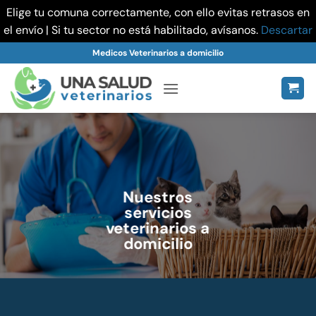
Elige tu comuna correctamente, con ello evitas retrasos en
el envío | Si tu sector no está habilitado, avísanos.
Descartar
Saltar
Medicos Veterinarios a domicilio
al
contenido
Nuestros
servicios
veterinarios a
domicilio